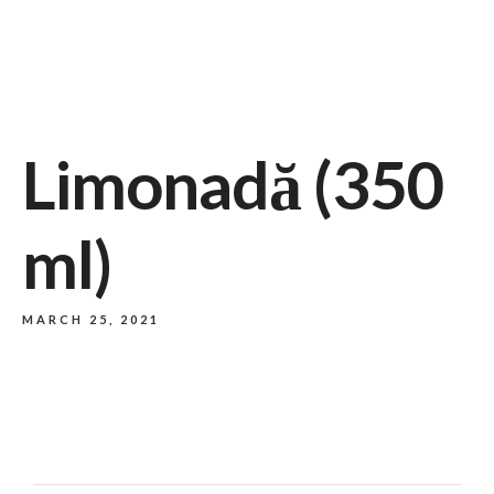
732/21 Second Street, King Street, UK
+65.4566743
Limonadă (350
ml)
MARCH 25, 2021