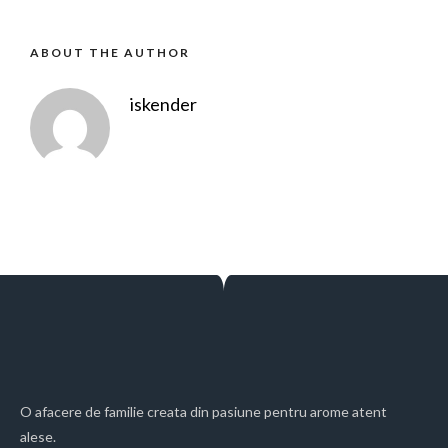
ABOUT THE AUTHOR
iskender
O afacere de familie creata din pasiune pentru arome atent
alese.