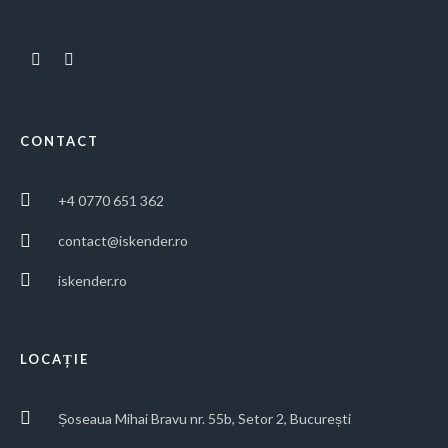
CONTACT
+4 0770 651 362
contact@iskender.ro
iskender.ro
LOCAȚIE
Șoseaua Mihai Bravu nr. 55b, Setor 2, București