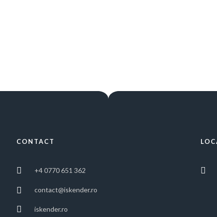
CONTACT
LOC
+4 0770 651 362
contact@iskender.ro
iskender.ro