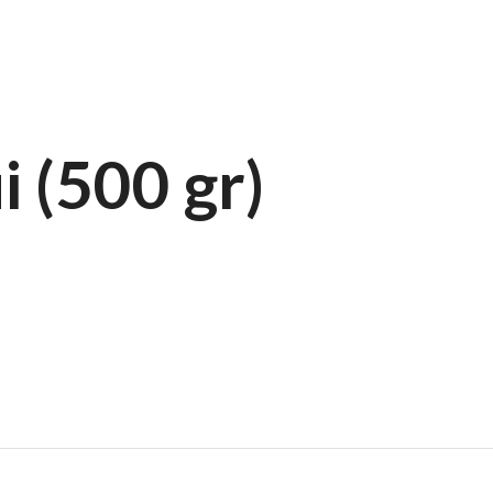
5.4566743
Locate
Dem
Home
Despre noi
i (500 gr)