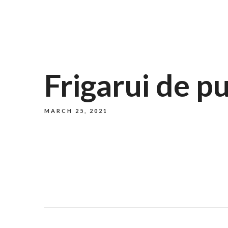
732/21 Second Street, King Street, UK
+6
Frigarui de pu
MARCH 25, 2021