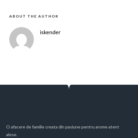
ABOUT THE AUTHOR
iskender
O afacere de familie creata din pasiune pentru arome atent
alese.