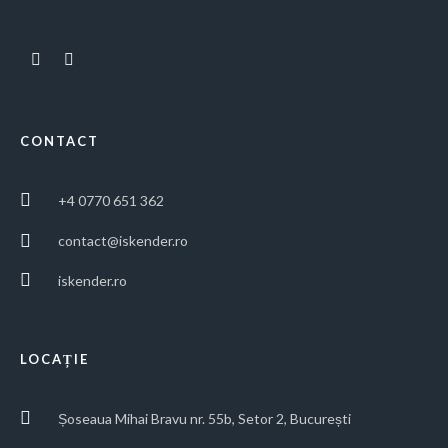
CONTACT
+4 0770 651 362
contact@iskender.ro
iskender.ro
LOCAȚIE
Șoseaua Mihai Bravu nr. 55b, Setor 2, București