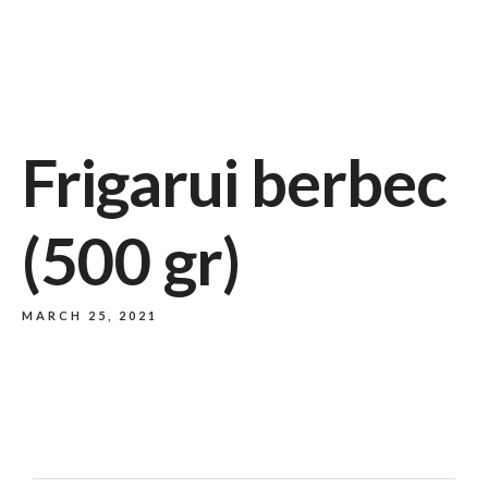
732/21 Second Street, King Street, UK
+65.4566743
Frigarui berbec
(500 gr)
MARCH 25, 2021