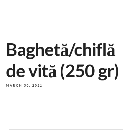
732/21 Second Street, King Street, UK
+65.4566743
Baghetă/chiflă
de vită (250 gr)
MARCH 30, 2021