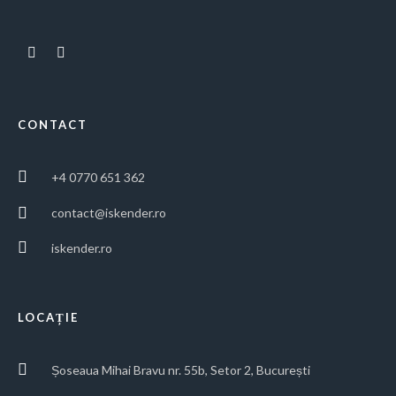
CONTACT
+4 0770 651 362
contact@iskender.ro
iskender.ro
LOCAȚIE
Șoseaua Mihai Bravu nr. 55b, Setor 2, București