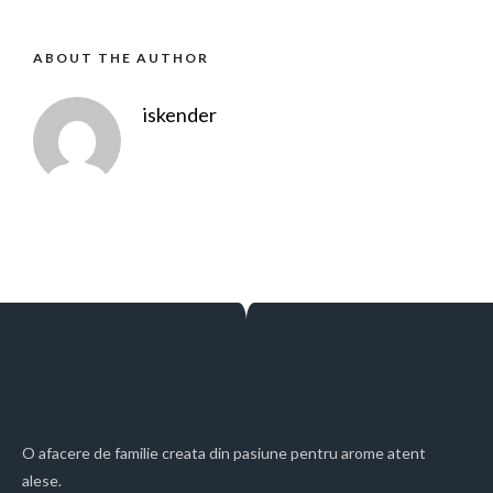
ABOUT THE AUTHOR
iskender
O afacere de familie creata din pasiune pentru arome atent
alese.