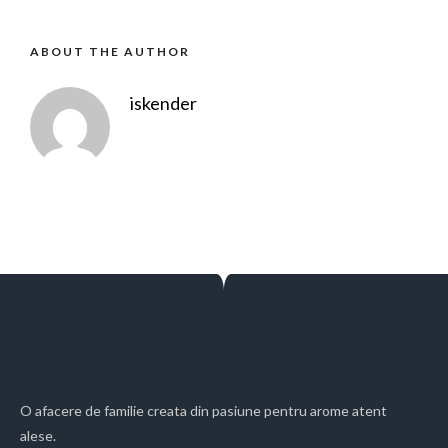
ABOUT THE AUTHOR
iskender
O afacere de familie creata din pasiune pentru arome atent
alese.