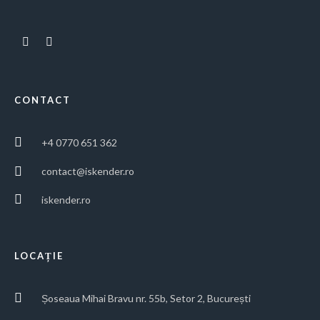
CONTACT
+4 0770 651 362
contact@iskender.ro
iskender.ro
LOCAȚIE
Șoseaua Mihai Bravu nr. 55b, Setor 2, București