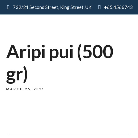
732/21 Second Street, King Street, UK
+65.4566743
Aripi pui (500
gr)
MARCH 25, 2021