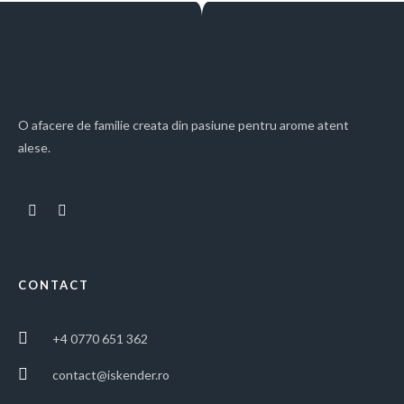
O afacere de familie creata din pasiune pentru arome atent
alese.
CONTACT
+4 0770 651 362
contact@iskender.ro