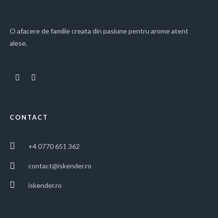
O afacere de familie creata din pasiune pentru arome atent
alese.
CONTACT
+4 0770 651 362
contact@iskender.ro
iskender.ro