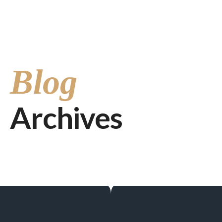
Șoseaua Mihai Bravu nr. 55b, Sector 2, București
+40770651362
Blog
Archives